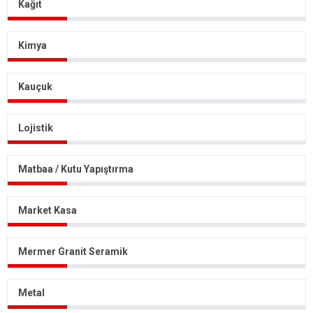
Kağıt
Kimya
Kauçuk
Kurumsal
Ürünlerimiz
Lojistik
Sektörler
Matbaa / Kutu Yapıştırma
Haberler
Üretim
Market Kasa
İletişim
Mermer Granit Seramik
Metal