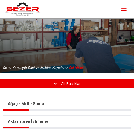
×
Kurumsal
Ürünlerimiz
×
Sektörler
Haberler
Sezer Konveyör Bant ve Makine Kayışları /
Sektörler
Üretim
Alt Başlıklar
İletişim
Ağaç - Mdf - Sunta
Aktarma ve İstifleme