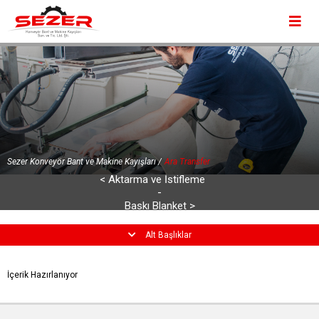
×
×
Kurumsal
Ürünlerimiz
Sektörler
Haberler
Sezer Konveyör Bant ve Makine Kayışları /
Ara Transfer
Üretim
< Aktarma ve İstifleme
-
İletişim
Baskı Blanket >
Sektörler /
Ara Transfer
Kurumsal
Alt Başlıklar
Ürünlerimiz
İçerik Hazırlanıyor
Sektörler
Haberler