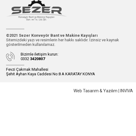
Üretim
İletişim
©2021 Sezer Konveyör Bant ve Makine Kayışları
Sitemizdeki yazı ve resimlerin her hakkı saklıdır. İzinsiz ve kaynak
gösterilmeden kullanılamaz.
Bizimle iletişim kurun:
0332
3420807
Fevzi Çakmak Mahallesi
Şehit Ayhan Kaya Caddesi No:8 A KARATAY KONYA
Web Tasarım & Yazılım | INVIVA
Bizi Takip Edin
Facebook
İnstagram
© 2021 Sezer Konveyör Bant
ve Makine Kayışları